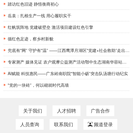
踏访红色旧迹 静悟衡商初心
岳袁：扎根生产一线 用心履职实干
红帆筑阵地 党建破壁垒 激活项目建设红色引擎
循红色足迹，察乡村新貌
兜底有"网” 守护有"温” ——江西鹰潭月湖区"党建+社会救助”走出精准服务新路
专家测产 媒体见证 农户观摩公益测产活动鄂中生态湖南华容站——水稻亩增产148斤
AI赋能 科技惠民——广东岭南职院"智能小砺”突击队汤塘行动纪实
"党的一块砖”，何以砌就时代高墙
关于我们
人才招聘
广告合作
人员查询
联系我们
频道登录