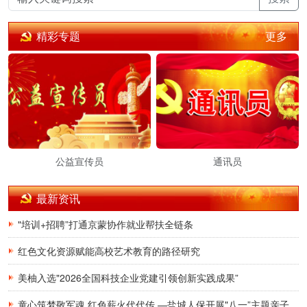
传播党建理论
更多
精彩专题
密切党群关系
公益宣传员
通讯员
最新资讯
"培训+招聘”打通京蒙协作就业帮扶全链条
红色文化资源赋能高校艺术教育的路径研究
美柚入选"2026全国科技企业党建引领创新实践成果”
童心筑梦敬军魂 红色薪火代代传 —盐城人保开展"八一”主题亲子研学活动