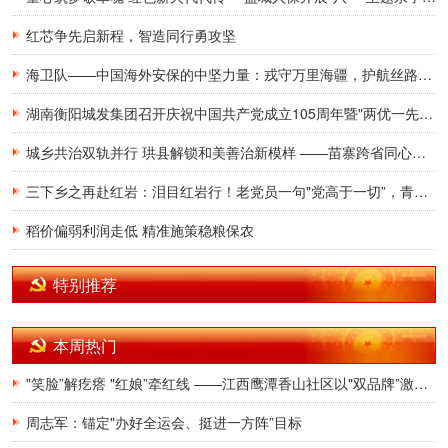
红芯争先启新程，智造同行勇攻坚
海卫队——中国海外安保的中坚力量：戎守万里海疆，护航丝路征途
湖南衡阳城发集团召开庆祝中国共产党成立105周年暨"两优一先”表彰大会
城乡共治双轨并行 珙县解锁和美善治新模样 ——苗寨跨省同心筑家园 社区小厅盛满百姓温情
三下乡之再赴红岩：泪目红岩行！老党员一句"党高于一切”，青年志愿者潸然泪下
稻价偏弱利润走低 精准施策稳粮保农
特别推荐
本周热门
"笑脸”解疙瘩 "红娘”牵红线 ——江西鹰潭香山社区以"双品牌”激活基层治理一池春水
周志军：锚定"办好全运会、挺进一方阵”目标