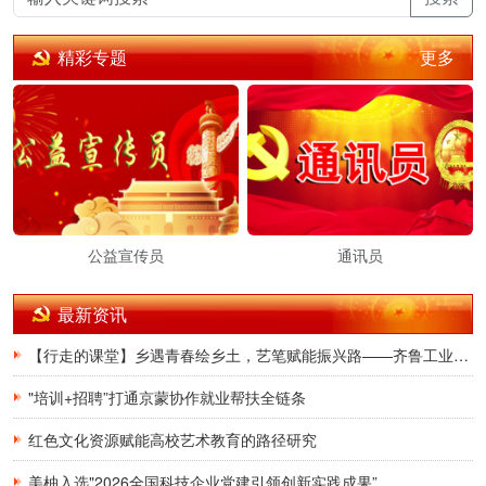
传播党建理论
更多
精彩专题
密切党群关系
公益宣传员
通讯员
最新资讯
【行走的课堂】乡遇青春绘乡土，艺笔赋能振兴路——齐鲁工业大学艺术设计学院"七彩烛光”服务队开展暑期文旅志愿服务(1)
"培训+招聘”打通京蒙协作就业帮扶全链条
红色文化资源赋能高校艺术教育的路径研究
美柚入选"2026全国科技企业党建引领创新实践成果”