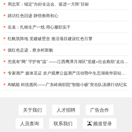
周志军：锚定"办好全运会、挺进一方阵”目标
踏访红色旧迹 静悟衡商初心
岳袁：扎根生产一线 用心履职实干
红帆筑阵地 党建破壁垒 激活项目建设红色引擎
循红色足迹，察乡村新貌
兜底有"网” 守护有"温” ——江西鹰潭月湖区"党建+社会救助”走出精准服务新路
专家测产 媒体见证 农户观摩公益测产活动鄂中生态湖南华容站——水稻亩增产148斤
AI赋能 科技惠民——广东岭南职院"智能小砺”突击队汤塘行动纪实
关于我们
人才招聘
广告合作
人员查询
联系我们
频道登录