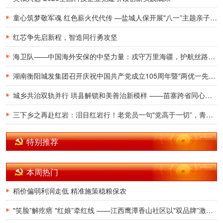
童心筑梦敬军魂 红色薪火代代传 —盐城人保开展"八一”主题亲子研学活动
红芯争先启新程，智造同行勇攻坚
海卫队——中国海外安保的中坚力量：戎守万里海疆，护航丝路征途
湖南衡阳城发集团召开庆祝中国共产党成立105周年暨"两优一先”表彰大会
城乡共治双轨并行 珙县解锁和美善治新模样 ——苗寨跨省同心筑家园 社区小厅盛满百姓温情
三下乡之再赴红岩：泪目红岩行！老党员一句"党高于一切”，青年志愿者潸然泪下
特别推荐
本周热门
稻价偏弱利润走低 精准施策稳粮保农
"笑脸”解疙瘩 "红娘”牵红线 ——江西鹰潭香山社区以"双品牌”激活基层治理一池春水