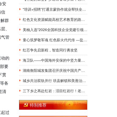
命安
"培训+招聘”打通京蒙协作就业帮扶全链条
与信
红色文化资源赋能高校艺术教育的路径研究
了解群
基层、
美柚入选"2026全国科技企业党建引领创新实践成果”
燃气管
童心筑梦敬军魂 红色薪火代代传 —盐城人保开展"八一”主题亲子研学活动
红芯争先启新程，智造同行勇攻坚
联动的
海卫队——中国海外安保的中坚力量：戎守万里海疆，护航丝路征途
干部要
湖南衡阳城发集团召开庆祝中国共产党成立105周年暨"两优一先”表彰大会
下贯
城乡共治双轨并行 珙县解锁和美善治新模样 ——苗寨跨省同心筑家园 社区小厅盛满百姓温情
设等各
三下乡之再赴红岩：泪目红岩行！老党员一句"党高于一切”，青年志愿者潸然泪下
责清
特别推荐
扛起过