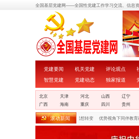
全国基层党建网——全国性党建工作学习交流、信息
党建要闻
机关党建
评论观点
智慧党建
党建动态
独家报道
北京
天津
河北
山西
辽宁
广西
海南
重庆
四川
贵州
滚动新闻
康殿英：我的一次思想转变
优势视角下同伴教育融