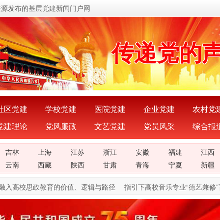
资源发布的基层党建新闻门户网
传递党的
关注党建
展示党建
社区党建
学校党建
医院党建
企业党建
农村党
党建理论
党风廉政
文艺党建
党员风采
综合报
宣传党建
吉林
上海
江苏
浙江
安徽
福建
江西
传播党建
云南
西藏
陕西
甘肃
青海
宁夏
新疆
入高校思政教育的价值、逻辑与路径
指引下高校音乐专业“德艺兼修”
密切党群