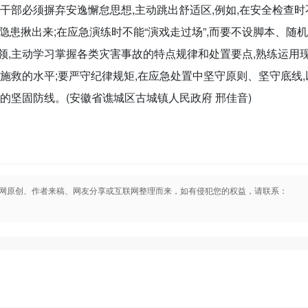
干部必须摒弃安逸懈怠思想,主动跳出舒适区,例如,在安全检查时
把隐患揪出来;在应急演练时不能“演戏走过场”,而要不设脚本、随机
领,主动学习掌握各类灾害事故的特点规律和处置要点,熟练运用
施救的水平;要严守纪律规矩,在应急处置中坚守原则、坚守底线,
的坚固防线。(安徽省谯城区古城镇人民政府 邢佳音)
网原创、作者来稿、网友分享或互联网整理而来，如有侵犯您的权益，请联系：