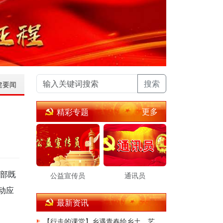
搜索
建要闻
更多
精彩专题
干部既
公益宣传员
通讯员
动应
最新资讯
【行走的课堂】乡遇青春绘乡土，艺笔赋能振兴路——齐鲁工业大学艺术设计学院"七彩烛光”服务队开展暑期文旅志愿服务(1)