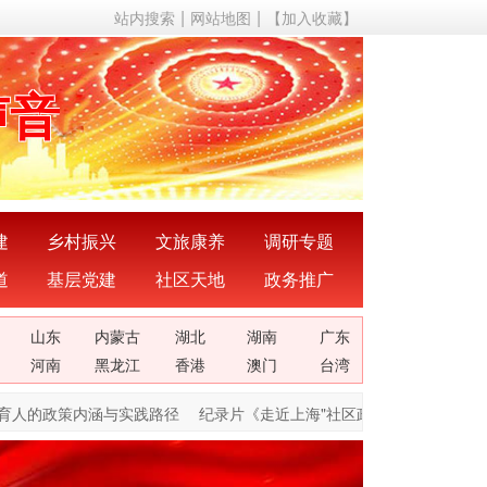
站内搜索
网站地图
【加入收藏】
声音
动态
成果
建
乡村振兴
文旅康养
调研专题
道
基层党建
社区天地
政务推广
成就
山东
内蒙古
湖北
湖南
广东
理论
河南
黑龙江
香港
澳门
台湾
育人的政策内涵与实践路径
纪录片《走近上海"社区政委”》登上中央新
关系