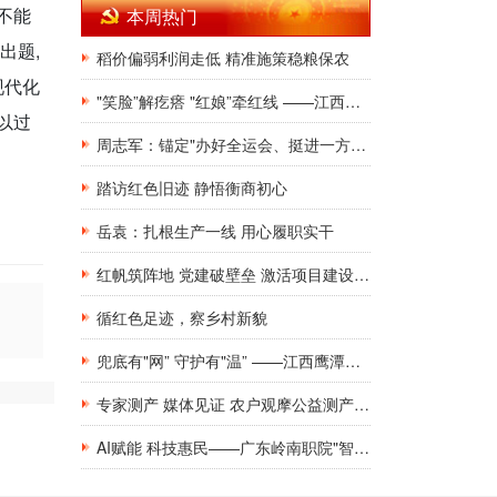
不能
本周热门
出题,
稻价偏弱利润走低 精准施策稳粮保农
现代化
"笑脸”解疙瘩 "红娘”牵红线 ——江西鹰潭香山社区以"双品牌”激活基层治理一池春水
以过
周志军：锚定"办好全运会、挺进一方阵”目标
踏访红色旧迹 静悟衡商初心
岳袁：扎根生产一线 用心履职实干
红帆筑阵地 党建破壁垒 激活项目建设红色引擎
循红色足迹，察乡村新貌
兜底有"网” 守护有"温” ——江西鹰潭月湖区"党建+社会救助”走出精准服务新路
专家测产 媒体见证 农户观摩公益测产活动鄂中生态湖南华容站——水稻亩增产148斤
AI赋能 科技惠民——广东岭南职院"智能小砺”突击队汤塘行动纪实