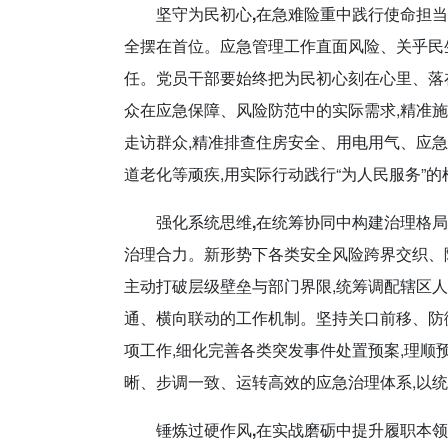
坚守为民初心,在急难险重中践行使命担当
全摆在首位。应急管理工作直面风险、关乎民
任。党员干部要始终把为民初心刻在心里、落在
众在应急保障、风险防范中的实际需求,精准
走访群众,精准排查住房安全、用电用气、应
道老化等顽疾,用实际行动践行“为人民服务”
强化系统思维,在统筹协同中构建治理格局
治理合力。新形势下各类安全风险跨界交织、
主动打破层级壁垒与部门界限,统筹调配辖区人
通、横向联动的工作机制。坚持关口前移、防
项工作,细化完善各类突发事件处置预案,理顺
晰、步调一致、运转高效的应急治理体系,以
锤炼过硬作风,在实战磨砺中提升履职本领