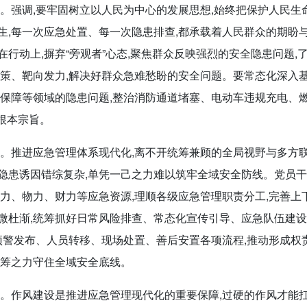
。
强调,要牢固树立以人民为中心的发展思想,始终把保护人民生
生,每一次应急处置、每一次隐患排查,都承载着人民群众的期盼
行动上,摒弃“旁观者”心态,聚焦群众反映强烈的安全隐患问题,
施策、靶向发力,解决好群众急难愁盼的安全问题。要常态化深入
急保障等领域的隐患问题,整治消防通道堵塞、电动车违规充电、
的根本宗旨。
。
推进应急管理体系现代化,离不开统筹兼顾的全局视野与多方
隐患诱因错综复杂,单凭一己之力难以筑牢全域安全防线。党员
力、物力、财力等应急资源,理顺各级应急管理职责分工,完善上
微杜渐,统筹抓好日常风险排查、常态化宣传引导、应急队伍建
预警发布、人员转移、现场处置、善后安置各项流程,推动形成权
统筹之力守住全域安全底线。
。
作风建设是推进应急管理现代化的重要保障,过硬的作风才能