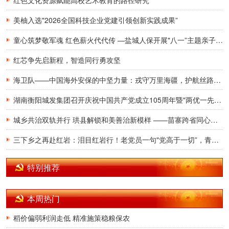
美柚入选"2026全国科技企业党建引领创新实践成果”
童心筑梦敬军魂 红色薪火代代传 —盐城人保开展"八一”主题亲子研学活动
红芯争先启新程，智造同行勇攻坚
海卫队——中国海外安保的中坚力量：戎守万里海疆，护航丝路征途
湖南衡阳城发集团召开庆祝中国共产党成立105周年暨"两优一先”表彰大会
城乡共治双轨并行 珙县解锁和美善治新模样 ——苗寨跨省同心筑家园 社区小厅盛满百姓温情
三下乡之再赴红岩：泪目红岩行！老党员一句"党高于一切”，青年志愿者潸然泪下
特别推荐
本周热门
稻价偏弱利润走低 精准施策稳粮保农