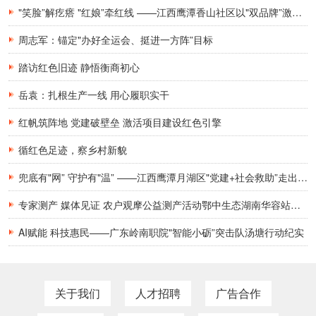
"笑脸”解疙瘩 "红娘”牵红线 ——江西鹰潭香山社区以"双品牌”激活基层治理一池春水
周志军：锚定"办好全运会、挺进一方阵”目标
踏访红色旧迹 静悟衡商初心
岳袁：扎根生产一线 用心履职实干
红帆筑阵地 党建破壁垒 激活项目建设红色引擎
循红色足迹，察乡村新貌
兜底有"网” 守护有"温” ——江西鹰潭月湖区"党建+社会救助”走出精准服务新路
专家测产 媒体见证 农户观摩公益测产活动鄂中生态湖南华容站——水稻亩增产148斤
AI赋能 科技惠民——广东岭南职院"智能小砺”突击队汤塘行动纪实
关于我们
人才招聘
广告合作