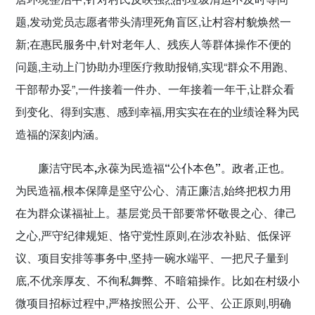
题,发动党员志愿者带头清理死角盲区,让村容村貌焕然一
新;在惠民服务中,针对老年人、残疾人等群体操作不便的
问题,主动上门协助办理医疗救助报销,实现“群众不用跑、
干部帮办妥”,一件接着一件办、一年接着一年干,让群众看
到变化、得到实惠、感到幸福,用实实在在的业绩诠释为民
造福的深刻内涵。
廉洁守民本,永葆为民造福
“
公仆本色
”。
政者,正也。
为民造福,根本保障是坚守公心、清正廉洁,始终把权力用
在为群众谋福祉上。基层党员干部要常怀敬畏之心、律己
之心,严守纪律规矩、恪守党性原则,在涉农补贴、低保评
议、项目安排等事务中,坚持一碗水端平、一把尺子量到
底,不优亲厚友、不徇私舞弊、不暗箱操作。比如在村级小
微项目招标过程中,严格按照公开、公平、公正原则,明确