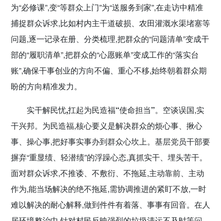
为“必修课”,变“等群众上门”为“送服务到家”,在走访中精准
捕捉群众诉求,比如村内主干道破损、农田灌溉水渠堵塞等
问题,逐一记录在册、分类梳理,把群众的“问题清单”变成干
部的“履职清单”,把群众的“心愿账单”变成工作的“落实台
账”,确保干事创业的方向不偏、重心不移,始终朝着群众期
盼的方向精准发力。
实干解民忧,扛起为民造福
“
使命担当
”。
空谈误国,实
干兴邦。为民造福,核心要义是解决群众的烦心事、揪心
事、操心事,把好事实事办到群众心坎上。基层党员干部要
摒弃“重显绩、轻潜绩”的浮躁心态,真抓实干、埋头苦干。
面对群众诉求,不推诿、不敷衍、不拖延,主动靠前、主动
作为,能当场解决的绝不拖延,需协调推进的紧盯不放,一时
难以解决的耐心解释,做到件件有着落、事事有回音。在人
居环境整治中,针对村民反映强烈的垃圾清运不及时等问