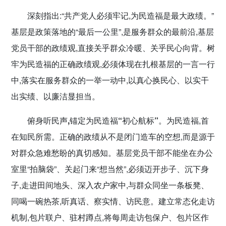
传播党建理论
深刻指出:“共产党人必须牢记,为民造福是最大政绩。”
基层是政策落地的“最后一公里”,是服务群众的最前沿,基层
密切党群关系
党员干部的政绩观,直接关乎群众冷暖、关乎民心向背。树
牢为民造福的正确政绩观,必须体现在扎根基层的一言一行
中,落实在服务群众的一举一动中,以真心换民心、以实干
出实绩、以廉洁显担当。
俯身听民声,锚定为民造福
“
初心航标
”。
为民造福,首
在知民所需。正确的政绩从不是闭门造车的空想,而是源于
对群众急难愁盼的真切感知。基层党员干部不能坐在办公
室里“拍脑袋”、关起门来“想当然”,必须迈开步子、沉下身
子,走进田间地头、深入农户家中,与群众同坐一条板凳、
同喝一碗热茶,听真话、察实情、访民意。建立常态化走访
机制,包片联户、驻村蹲点,将每周走访包保户、包片区作